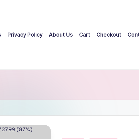
s
Privacy Policy
About Us
Cart
Checkout
Con