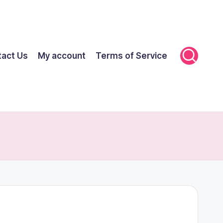
tact Us
My account
Terms of Service