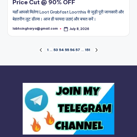
Price Cut @ 90% OFF
यहाँ आपको मिलेगा Loot Grabfast Lootthis से जुड़ी पूरी जानकारी और
बेहतरीन लूट डील्स। आज ही फायदा उठाएं और बचत करें।
labhsingharya@gmail.com
July 8, 2026
Posted
by
Posts
1
…
53
54
55
56
57
…
151
PREVIOUS
NEXT
PAGE
PAGE
pagination