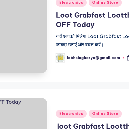
Posted
Electronics
Online Store
in
Loot Grabfast Loott
OFF Today
यहाँ आपको मिलेगा Loot Grabfast Loot
फायदा उठाएं और बचत करें।
labhsingharya@gmail.com
Posted
by
Posted
Electronics
Online Store
in
loot Grabfast Loott