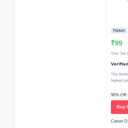
Flipkart
₹99
Time: Sat,
Verifie
This limit
highest pr
90% Off 
Buy 
Canon 