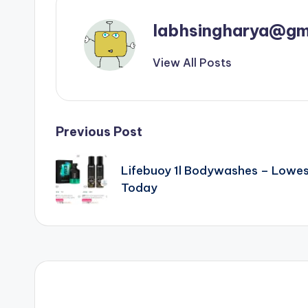
labhsingharya@gm
View All Posts
Post
Previous Post
navigation
Lifebuoy 1l Bodywashes – Lowe
Today