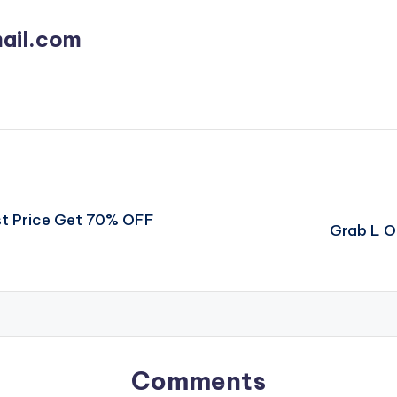
ail.com
st Price Get 70% OFF
Grab L O
Comments