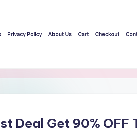
s
Privacy Policy
About Us
Cart
Checkout
Con
est Deal Get 90% OFF