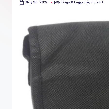
May 30, 2026
Bags & Luggage
,
Flipkart
a
Posted
in
l
t
r
i
c
k
y
.i
n