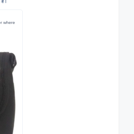
हैं।
fer where