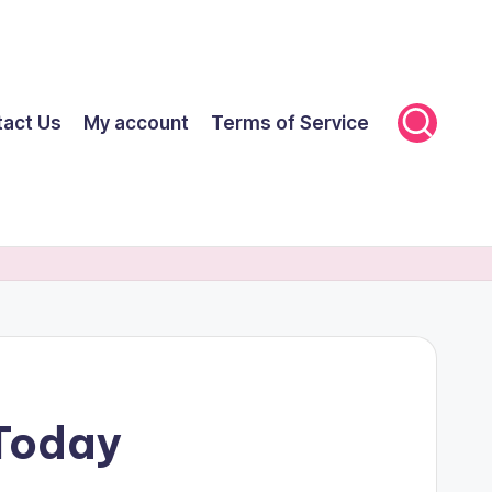
tact Us
My account
Terms of Service
 Today