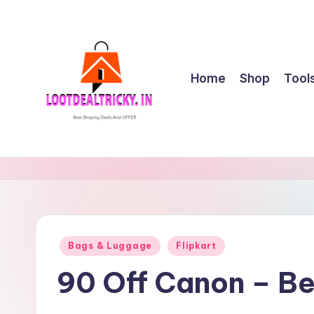
Skip
to
content
Home
Shop
Tool
l
Get
Best
o
Online
o
Shopping
Deals
t
Posted
Bags & Luggage
Flipkart
&
in
d
Offers
90 Off Canon – B
e