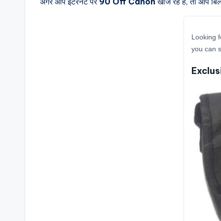
अगर आप इंटरनेट पर
90 Off Canon
खोज रहे हैं, तो आप बि
Looking f
you can s
Exclus