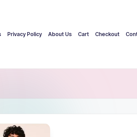
s
Privacy Policy
About Us
Cart
Checkout
Con