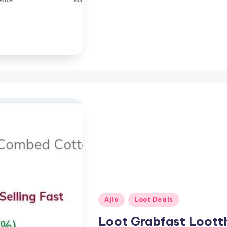
Posted
Ajio
Loot Deals
in
Loot Grabfast Loott