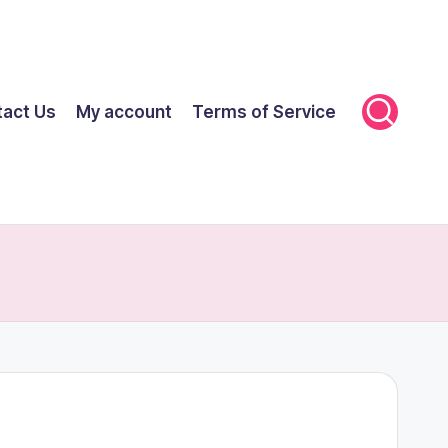
tact Us
My account
Terms of Service