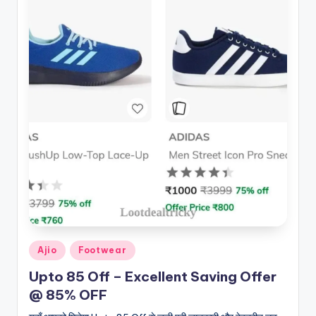
Posted
Ajio
Footwear
in
Upto 85 Off – Excellent Saving Offer
@ 85% OFF