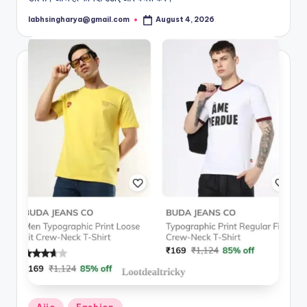
labhsingharya@gmail.com
August 4, 2026
Posted
by
Posted