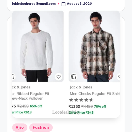
labhsingharya@gmail.com
August 3, 2026
Posted
by
Posted
Ajio
Fashion