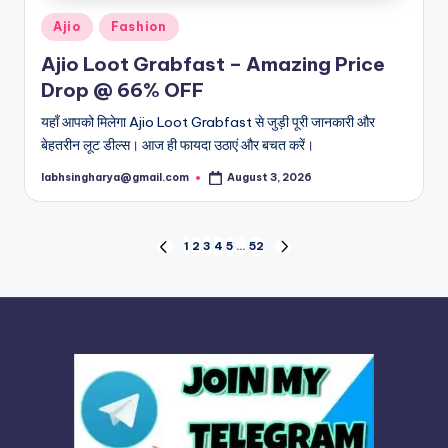
Posted
Ajio
Fashion
in
Ajio Loot Grabfast – Amazing Price
Drop @ 66% OFF
यहाँ आपको मिलेगा Ajio Loot Grabfast से जुड़ी पूरी जानकारी और
बेहतरीन लूट डील्स। आज ही फायदा उठाएं और बचत करें।
labhsingharya@gmail.com
August 3, 2026
Posted
by
Posts
1
2
3
4
5
…
52
PREVIOUS
NEXT
PAGE
PAGE
pagination