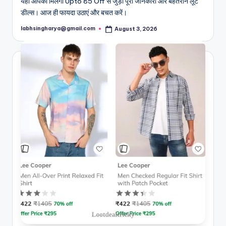
यहाँ आपको मिलेगा Upto 85 Off से जुड़ी पूरी जानकारी और बेहतरीन लूट
डील्स। आज ही फायदा उठाएं और बचत करें।
labhsingharya@gmail.com
August 3, 2026
Posted
by