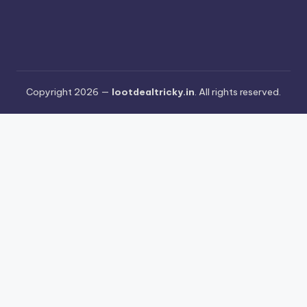
Copyright 2026 —
lootdealtricky.in
. All rights reserved.