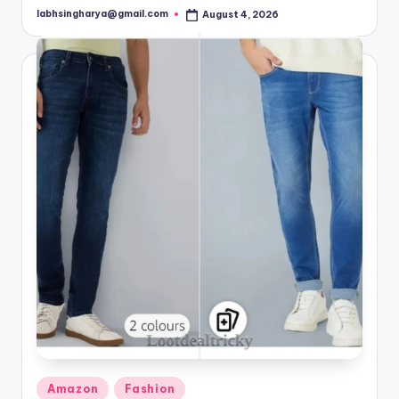
labhsingharya@gmail.com
August 4, 2026
Posted
by
Posted
Amazon
Fashion