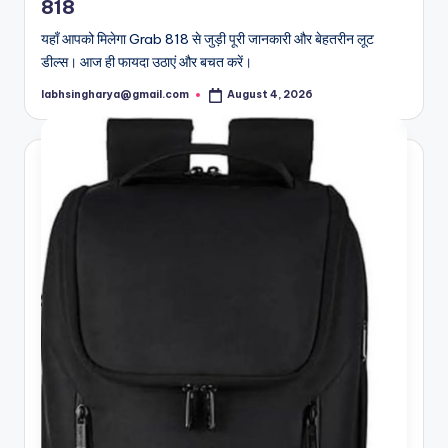
818
यहाँ आपको मिलेगा Grab 818 से जुड़ी पूरी जानकारी और बेहतरीन लूट
डील्स। आज ही फायदा उठाएं और बचत करें।
labhsingharya@gmail.com
August 4, 2026
Posted
by