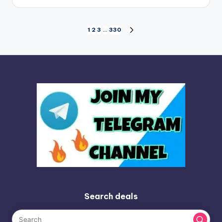
by
Posts
1
2
3
…
330
NEXT
PAGE
pagination
Search deals