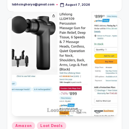
labhsingharya@gmail.com
August 7, 2026
Posted
by
Posted
Amazon
Loot Deals