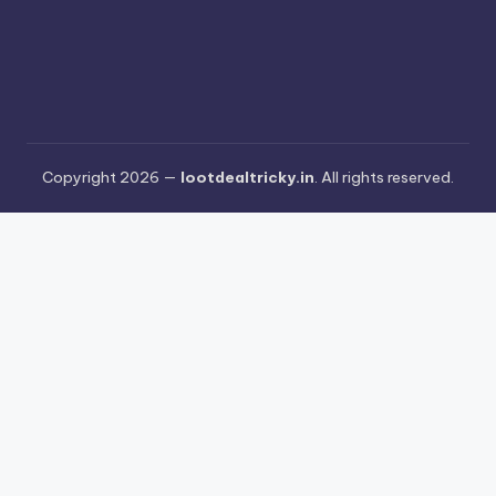
Copyright 2026 —
lootdealtricky.in
. All rights reserved.