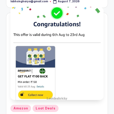
labhsingharya@gmail.com
August 7, 2026
Posted
by
Posted
Amazon
Loot Deals
in