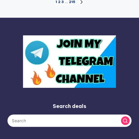
Posts
1
2
3
…
215
NEXT
PAGE
pagination
Search deals