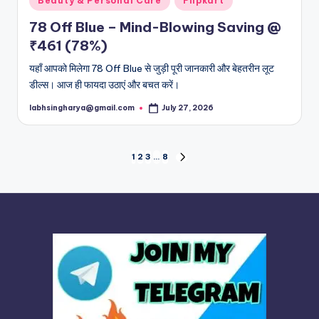
Beauty & Personal Care
Flipkart
in
78 Off Blue – Mind-Blowing Saving @
₹461 (78%)
यहाँ आपको मिलेगा 78 Off Blue से जुड़ी पूरी जानकारी और बेहतरीन लूट
डील्स। आज ही फायदा उठाएं और बचत करें।
labhsingharya@gmail.com
July 27, 2026
Posted
by
Posts
1
2
3
…
8
NEXT
PAGE
pagination