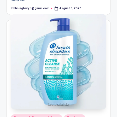
labhsingharya@gmail.com
August 8, 2026
Posted
by