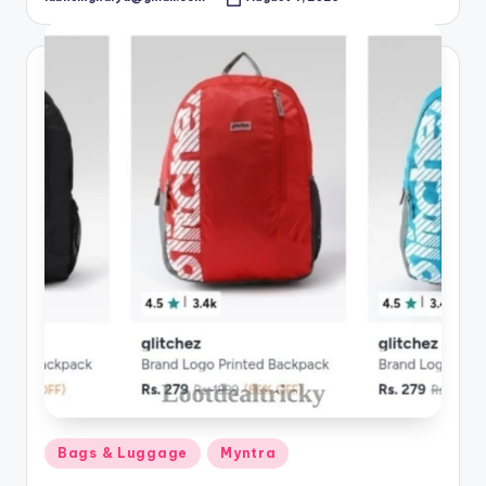
Posted
by
Posted
Bags & Luggage
Myntra
in