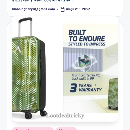
labhsingharya@gmail.com
August 8, 2026
Posted
by