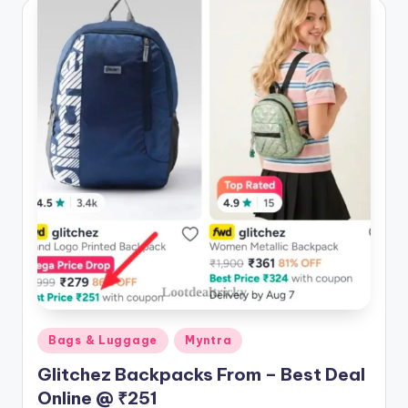
Posted
Bags & Luggage
Myntra
in
Glitchez Backpacks From – Best Deal
Online @ ₹251