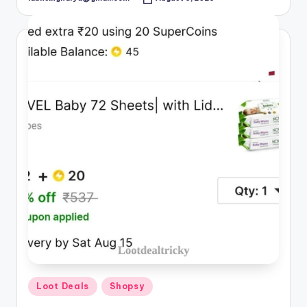
Posted
by
Posted
Loot Deals
Shopsy
in