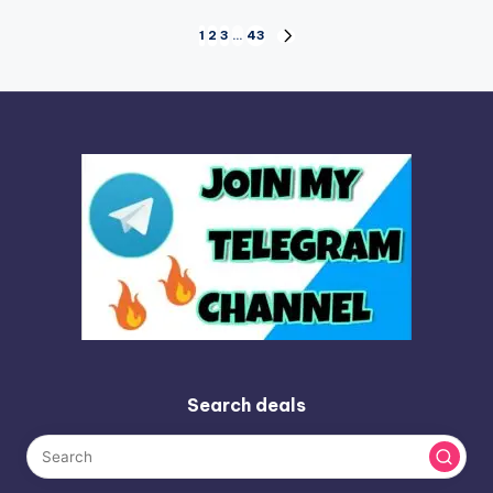
Posts
1
2
3
…
43
NEXT
PAGE
pagination
Search deals