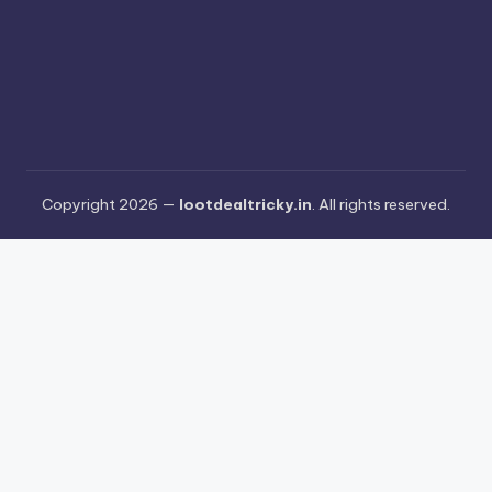
Copyright 2026 —
lootdealtricky.in
. All rights reserved.