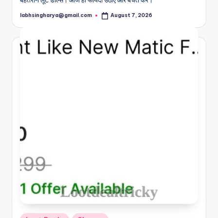
labhsingharya@gmail.com
August 7, 2026
Posted
by