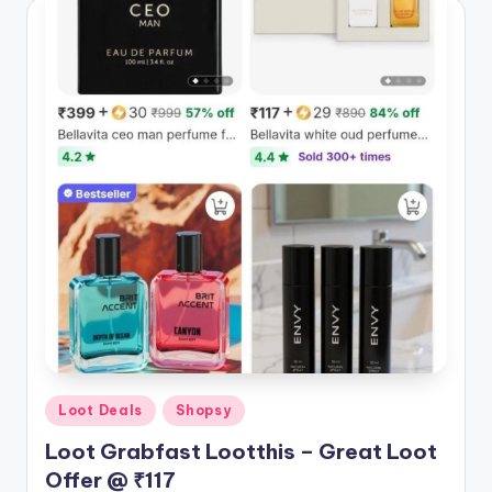
Posted
Loot Deals
Shopsy
in
Loot Grabfast Lootthis – Great Loot
Offer @ ₹117