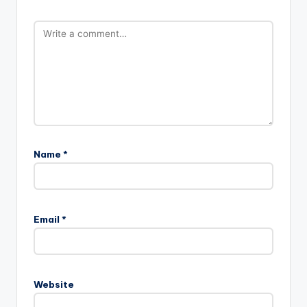
Name
*
A
l
Email
*
t
e
r
n
Website
a