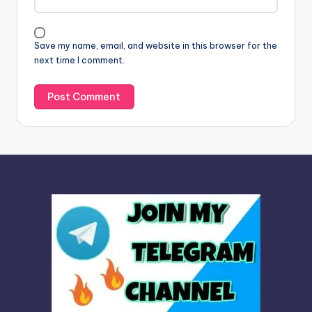
t
i
v
Save my name, email, and website in this browser for the
e
next time I comment.
: