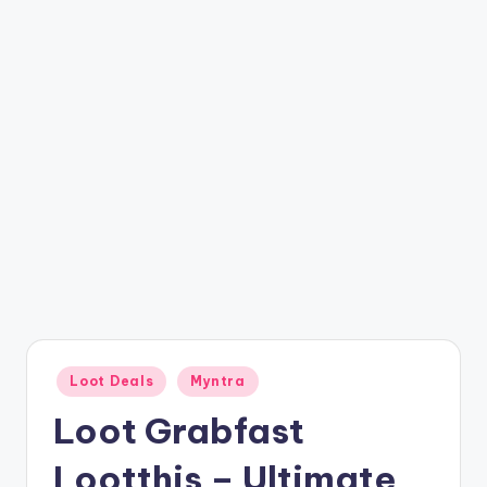
t
ri
c
k
y
.i
n
Posted
Loot Deals
Myntra
in
Loot Grabfast
Lootthis – Ultimate