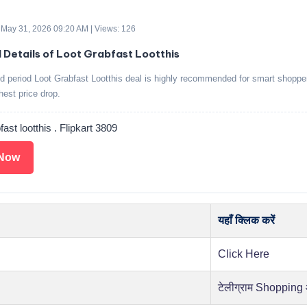
 May 31, 2026 09:20 AM | Views: 126
d Details of Loot Grabfast Lootthis
ed period Loot Grabfast Lootthis deal is highly recommended for smart shoppe
ghest price drop.
fast lootthis . Flipkart 3809
Now
यहाँ क्लिक करें
Click Here
टेलीग्राम Shopping