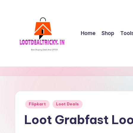
Skip
to
content
Home
Shop
Tool
l
Get
Best
o
Online
o
Shopping
Deals
t
Posted
Flipkart
Loot Deals
&
in
d
Offers
Loot Grabfast Loo
e