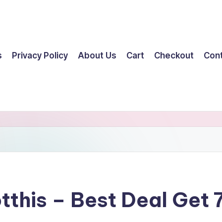
s
Privacy Policy
About Us
Cart
Checkout
Con
tthis – Best Deal Ge