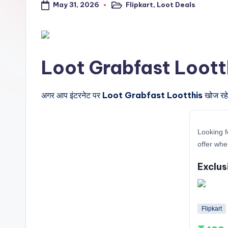
May 31, 2026
Flipkart
,
Loot Deals
a
Posted
in
l
t
Loot Grabfast Lootthis क
r
i
अगर आप इंटरनेट पर
Loot Grabfast Lootthis
खोज रहे 
c
Looking f
k
offer whe
y
Exclus
.i
n
Flipkart