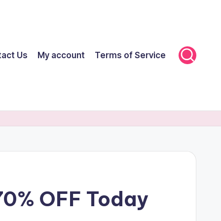
tact Us
My account
Terms of Service
t 70% OFF Today