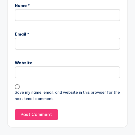
Name
*
A
l
Email
*
t
e
r
n
Website
a
t
i
v
Save my name, email, and website in this browser for the
e
next time I comment.
: