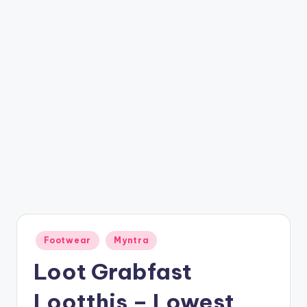
t
ri
c
k
y
.i
n
Posted
Footwear
Myntra
in
Loot Grabfast
Lootthis – Lowest