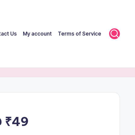
tact Us
My account
Terms of Service
@ ₹49