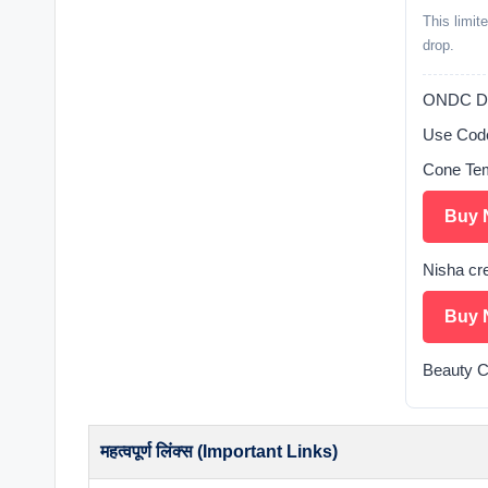
This limit
drop.
ONDC De
Use Cod
Cone Tem
Buy 
Nisha cr
Buy 
Beauty 
महत्वपूर्ण लिंक्स (Important Links)