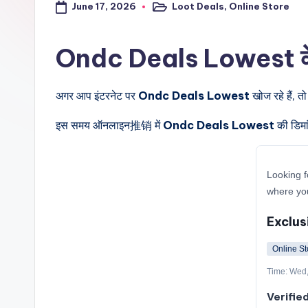
June 17, 2026
Loot Deals
,
Online Store
a
Posted
in
l
Ondc Deals Lowest के बार
t
अगर आप इंटरनेट पर
Ondc Deals Lowest
खोज रहे हैं, त
r
i
इस समय ऑनलाइन推销 में
Ondc Deals Lowest
की डिमां
c
Looking f
k
where yo
y
Exclus
.i
Online St
n
Time: Wed,
Verifie