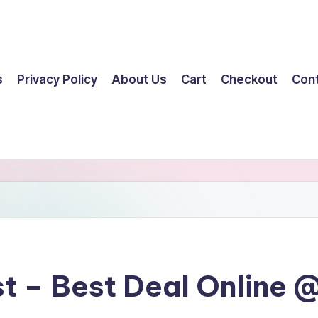
s
Privacy Policy
About Us
Cart
Checkout
Con
t – Best Deal Online 