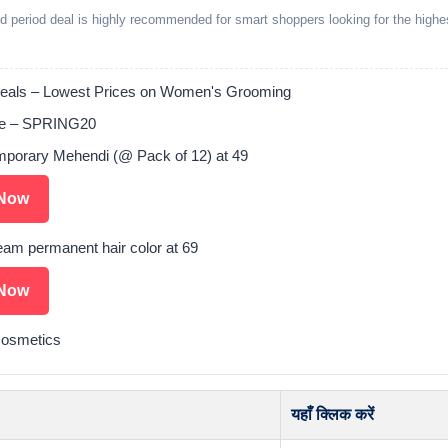
ed period deal is highly recommended for smart shoppers looking for the highe
als – Lowest Prices on Women's Grooming
e – SPRING20
porary Mehendi (@ Pack of 12) at 49
Now
eam permanent hair color at 69
Now
Cosmetics
यहाँ क्लिक करें