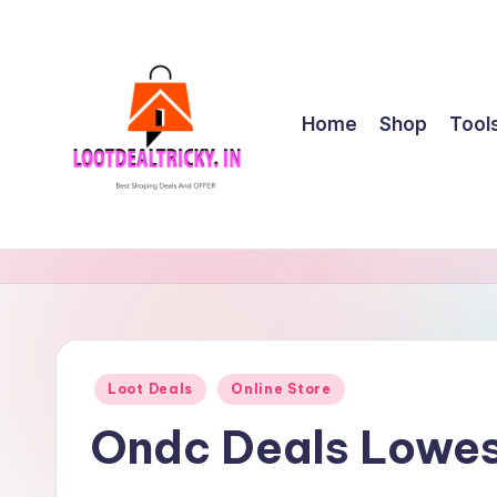
Skip
to
content
Home
Shop
Tool
l
Get
Best
o
Online
o
Shopping
Deals
t
Posted
Loot Deals
Online Store
&
in
d
Offers
Ondc Deals Lowes
e