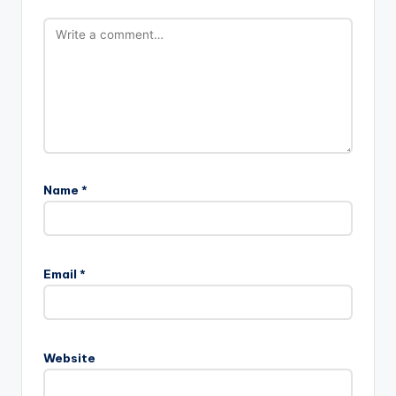
Name
*
A
l
Email
*
t
e
r
n
Website
a
t