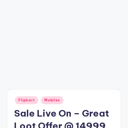
t
ri
c
k
y
.i
n
Posted
Flipkart
Mobiles
in
Sale Live On – Great
Loot Offer @ 14999