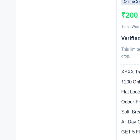
Online St
₹200
Time: Wed,
Verified
This limit
drop.
XYXX Tra
₹200 On
Flat Loo
Odour-Fr
Soft, Bre
All-Day C
GET 5 Fl