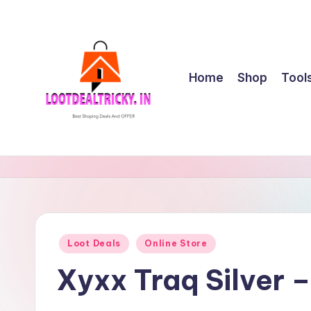
Skip
to
content
Home
Shop
Tool
l
Get
Best
o
Online
o
Shopping
Deals
t
Posted
Loot Deals
Online Store
&
in
d
Offers
Xyxx Traq Silver 
e