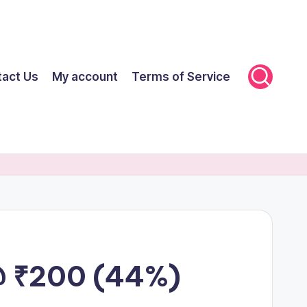
tact Us
My account
Terms of Service
 @ ₹200 (44%)