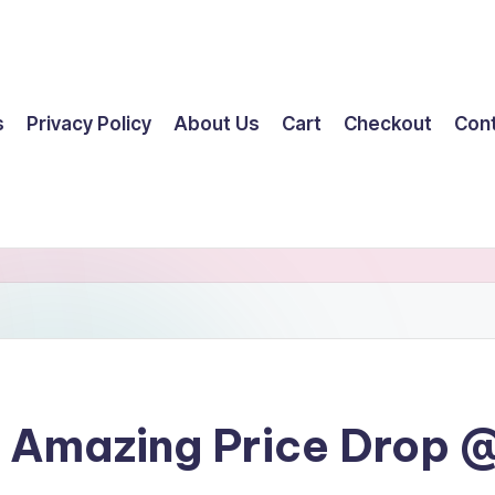
s
Privacy Policy
About Us
Cart
Checkout
Con
– Amazing Price Drop