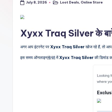
July 8, 2026
Loot Deals
,
Online Store
a
Posted
in
l
t
Xyxx Traq Silver के बारे म
r
i
अगर आप इंटरनेट पर
Xyxx Traq Silver
खोज रहे हैं, तो आप
c
इस समय ऑनलाइन推销 में
Xyxx Traq Silver
की डिमांड का
k
Looking f
y
where you
.i
Exclus
n