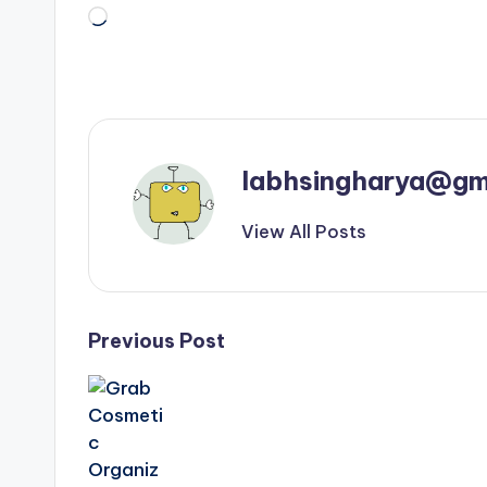
Loading…
labhsingharya@gm
View All Posts
Post
Previous Post
navigation