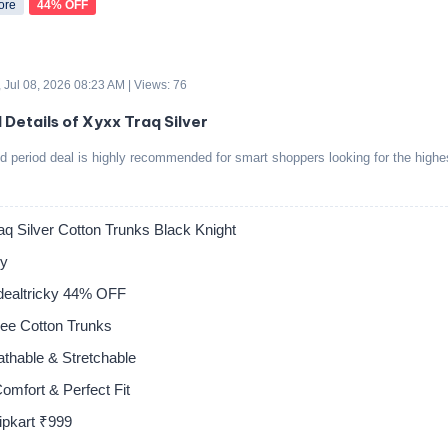
ore
44% OFF
 Jul 08, 2026 08:23 AM | Views: 76
 Details of Xyxx Traq Silver
ed period deal is highly recommended for smart shoppers looking for the highe
q Silver Cotton Trunks Black Knight
ly
tdealtricky 44% OFF
ee Cotton Trunks
athable & Stretchable
omfort & Perfect Fit
ipkart ₹999