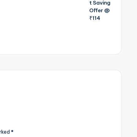
arked
*