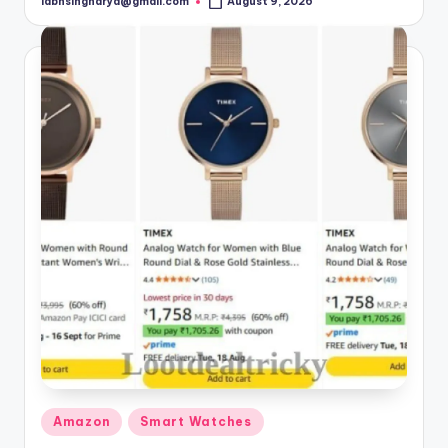
labhsingharya@gmail.com
August 9, 2026
Posted
by
Posted
Amazon
Smart Watches
in