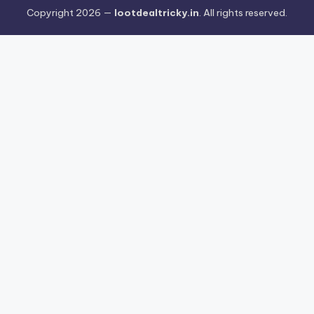
Copyright 2026 —
lootdealtricky.in
. All rights reserved.