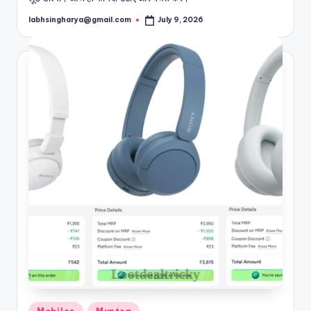
labhsingharya@gmail.com
July 9, 2026
Posted
by
Posted