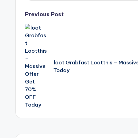
Post
Previous Post
navigation
loot Grabfast Lootthis – Massi
Today