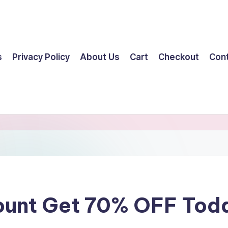
s
Privacy Policy
About Us
Cart
Checkout
Con
ount Get 70% OFF Tod