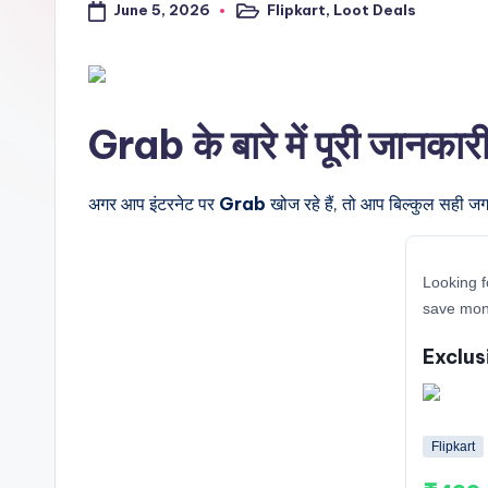
June 5, 2026
Flipkart
,
Loot Deals
a
Posted
in
l
t
Grab के बारे में पूरी जानकार
r
i
अगर आप इंटरनेट पर
Grab
खोज रहे हैं, तो आप बिल्कुल सही जग
c
Looking f
k
save mone
y
Exclus
.i
n
Flipkart