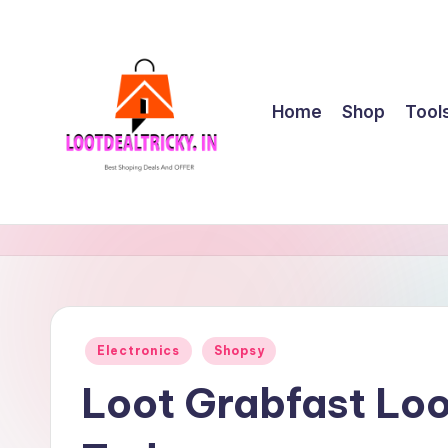
Skip
to
content
Home
Shop
Tool
l
Get
Best
o
Online
o
Shopping
Deals
t
Posted
Electronics
Shopsy
&
in
d
Offers
Loot Grabfast Loo
e