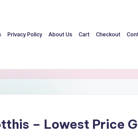
s
Privacy Policy
About Us
Cart
Checkout
Con
tthis – Lowest Price 