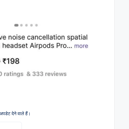
डेट देने वाले हैं।