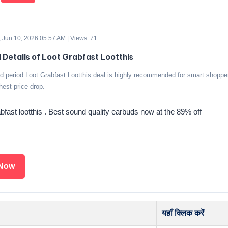
 Jun 10, 2026 05:57 AM | Views: 71
d Details of Loot Grabfast Lootthis
ed period Loot Grabfast Lootthis deal is highly recommended for smart shoppe
ghest price drop.
bfast lootthis . Best sound quality earbuds now at the 89% off
Now
यहाँ क्लिक करें