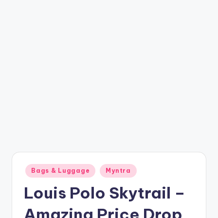
t
ri
c
k
y
.i
n
Posted
Bags & Luggage
Myntra
in
Louis Polo Skytrail –
Amazing Price Drop