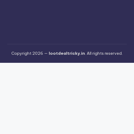
Copyright 2026 —
lootdealtricky.in
. All rights reserved.