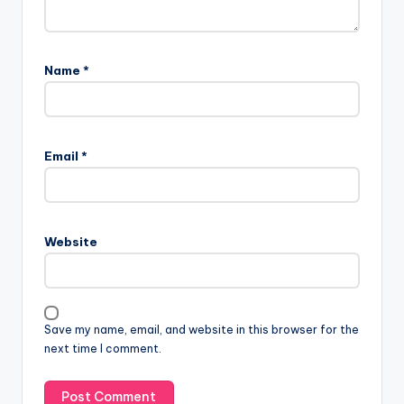
Name
*
A
l
Email
*
t
e
r
n
Website
a
t
i
v
Save my name, email, and website in this browser for the
e
next time I comment.
: