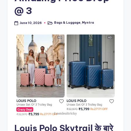
@ 3
Bags & Luggage
,
Myntra
June 10, 2026
Posted
in
Louis Polo Skytrail के बारे