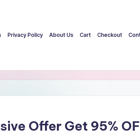
s
Privacy Policy
About Us
Cart
Checkout
Con
ssive Offer Get 95% O