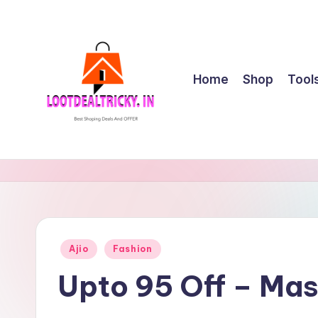
Skip
to
content
Home
Shop
Tool
l
Get
Best
o
Online
o
Shopping
Deals
t
Posted
Ajio
Fashion
&
in
d
Offers
Upto 95 Off – Ma
e