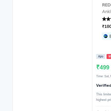
Ajio
9
₹499
Time: Sat,
Verified
This limit
highest pr