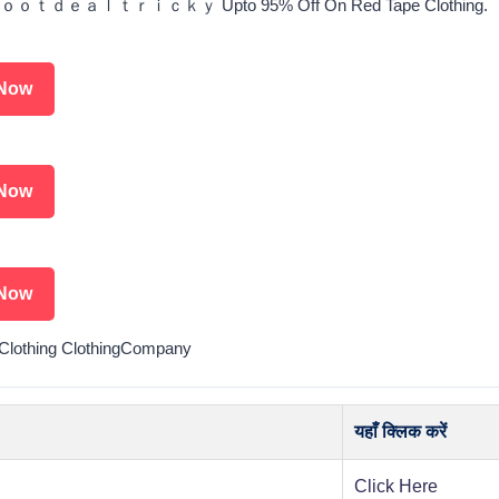
ｔｄｅａｌｔｒｉｃｋｙ Upto 95% Off On Red Tape Clothing.
Now
Now
Now
lothing ClothingCompany
यहाँ क्लिक करें
Click Here