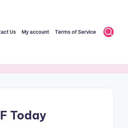
tact Us
My account
Terms of Service
FF Today