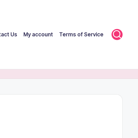
tact Us
My account
Terms of Service