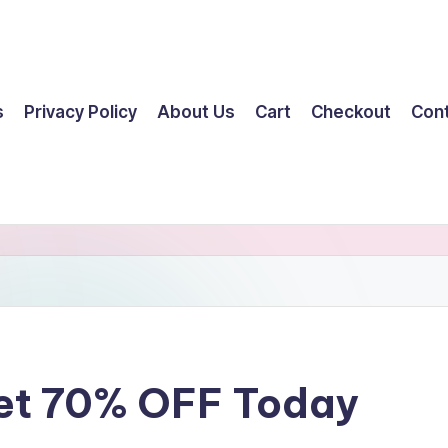
s
Privacy Policy
About Us
Cart
Checkout
Con
Get 70% OFF Today