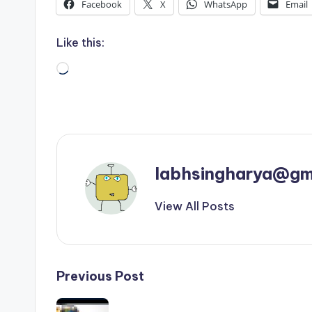
Facebook
X
WhatsApp
Email
Like this:
Loading…
labhsingharya@gm
View All Posts
Post
Previous Post