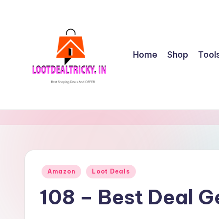
Skip
to
content
Home
Shop
Tool
l
Get
Best
o
Online
o
Shopping
Deals
t
Posted
Amazon
Loot Deals
&
in
d
Offers
108 – Best Deal 
e