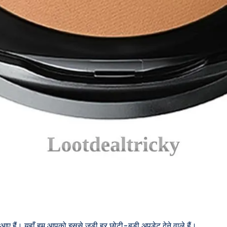
आए हैं। यहाँ हम आपको इससे जुड़ी हर छोटी-बड़ी अपडेट देने वाले हैं।