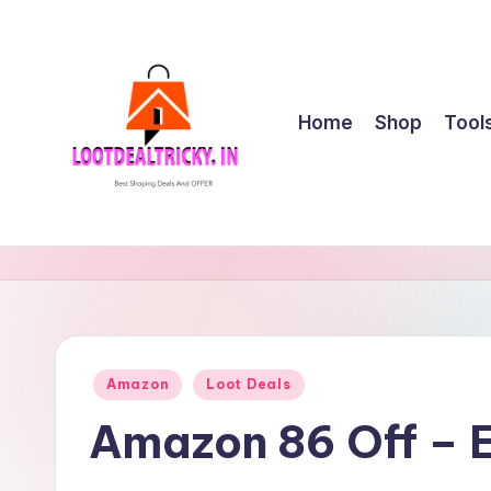
Skip
to
content
Home
Shop
Tool
l
Get
Best
o
Online
o
Shopping
Deals
t
Posted
Amazon
Loot Deals
&
in
d
Offers
Amazon 86 Off – E
e