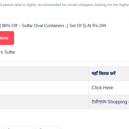
ed period deal is highly recommended for smart shoppers looking for the highe
 86% Off – Sulfar Oval Containers ,( Set Of 5) At Rs.244
Now
s Sulfar
यहाँ क्लिक करें
Click Here
टेलीग्राम Shopping