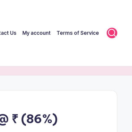
tact Us
My account
Terms of Service
 @ ₹ (86%)