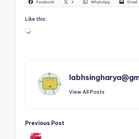
Facebook
X
WhatsApp
Email
Like this:
Loading…
labhsingharya@gm
View All Posts
Post
Previous Post