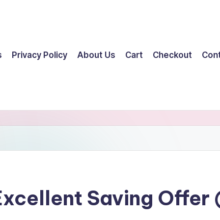
s
Privacy Policy
About Us
Cart
Checkout
Con
xcellent Saving Offer