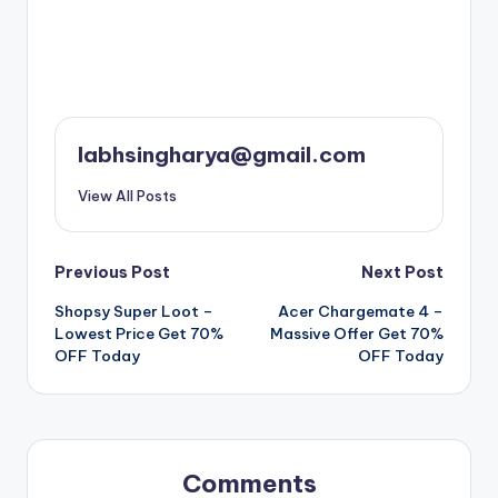
labhsingharya@gmail.com
View All Posts
Post
Previous Post
Next Post
Shopsy Super Loot –
Acer Chargemate 4 –
navigation
Lowest Price Get 70%
Massive Offer Get 70%
OFF Today
OFF Today
Comments