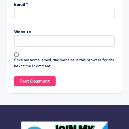
l
Email
*
t
e
r
n
Website
a
t
i
v
Save my name, email, and website in this browser for the
e
next time I comment.
: